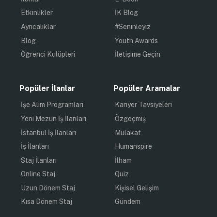
Etkinlikler
İK Blog
Ayrıcalıklar
#Seninleyiz
Blog
Youth Awards
Öğrenci Kulüpleri
İletişime Geçin
Popüler İlanlar
Popüler Aramalar
İşe Alım Programları
Kariyer Tavsiyeleri
Yeni Mezun İş İlanları
Özgeçmiş
İstanbul İş İlanları
Mülakat
İş İlanları
Humanspire
Staj İlanları
İlham
Online Staj
Quiz
Uzun Dönem Staj
Kişisel Gelişim
Kısa Dönem Staj
Gündem