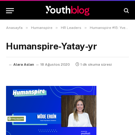
»
»
»
Anasayfa
Humanspire
HR Leaders
Humanspire #15: Yves Rocher Türkiye İnsan Kaynakları Direktörü Müge Ergin
Humanspire-Yatay-yr
Alara Aslan
18 Ağustos 2020
1 dk okuma süresi