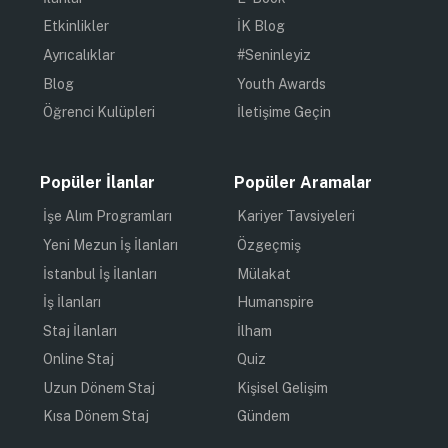
Etkinlikler
İK Blog
Ayrıcalıklar
#Seninleyiz
Blog
Youth Awards
Öğrenci Kulüpleri
İletişime Geçin
Popüler İlanlar
Popüler Aramalar
İşe Alım Programları
Kariyer Tavsiyeleri
Yeni Mezun İş İlanları
Özgeçmiş
İstanbul İş İlanları
Mülakat
İş İlanları
Humanspire
Staj İlanları
İlham
Online Staj
Quiz
Uzun Dönem Staj
Kişisel Gelişim
Kısa Dönem Staj
Gündem