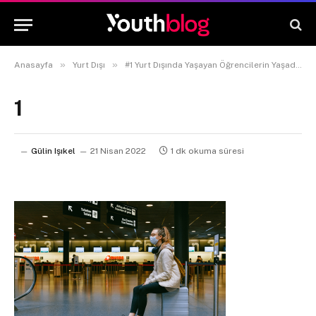
»
»
Anasayfa
Yurt Dışı
#1 Yurt Dışında Yaşayan Öğrencilerin Yaşadığı 6 Zorluk!
1
Gülin Işıkel
21 Nisan 2022
1 dk okuma süresi