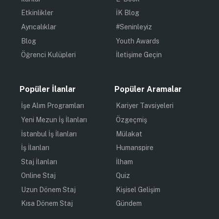
Etkinlikler
İK Blog
Ayrıcalıklar
#Seninleyiz
Blog
Youth Awards
Öğrenci Kulüpleri
İletişime Geçin
Popüler İlanlar
Popüler Aramalar
İşe Alım Programları
Kariyer Tavsiyeleri
Yeni Mezun İş İlanları
Özgeçmiş
İstanbul İş İlanları
Mülakat
İş İlanları
Humanspire
Staj İlanları
İlham
Online Staj
Quiz
Uzun Dönem Staj
Kişisel Gelişim
Kısa Dönem Staj
Gündem