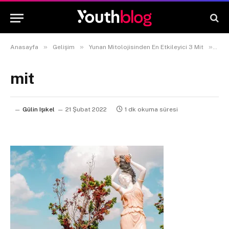
»
»
»
Anasayfa
Gelişim
Yunan Mitolojisinden En Etkileyici 3 Mit
mit
mit
Gülin Işıkel
21 Şubat 2022
1 dk okuma süresi