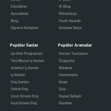
Etkinlikler
İK Blog
Ayrıcalıklar
#Seninleyiz
Blog
Youth Awards
Öğrenci Kulüpleri
İletişime Geçin
Popüler İlanlar
Popüler Aramalar
İşe Alım Programları
Kariyer Tavsiyeleri
Yeni Mezun İş İlanları
Özgeçmiş
İstanbul İş İlanları
Mülakat
İş İlanları
Humanspire
Staj İlanları
İlham
Online Staj
Quiz
Uzun Dönem Staj
Kişisel Gelişim
Kısa Dönem Staj
Gündem