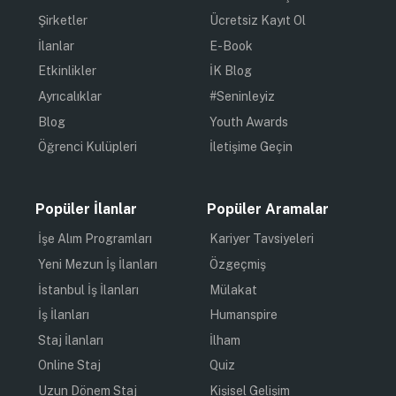
Şirketler
Ücretsiz Kayıt Ol
İlanlar
E-Book
Etkinlikler
İK Blog
Ayrıcalıklar
#Seninleyiz
Blog
Youth Awards
Öğrenci Kulüpleri
İletişime Geçin
Popüler İlanlar
Popüler Aramalar
İşe Alım Programları
Kariyer Tavsiyeleri
Yeni Mezun İş İlanları
Özgeçmiş
İstanbul İş İlanları
Mülakat
İş İlanları
Humanspire
Staj İlanları
İlham
Online Staj
Quiz
Uzun Dönem Staj
Kişisel Gelişim