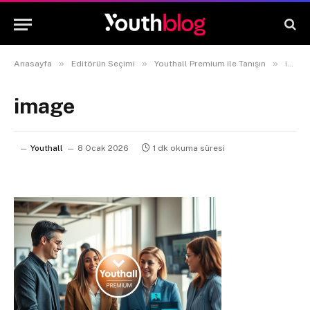
»
»
»
Anasayfa
Editörün Seçimi
Youthall Premium ile Tanışın
image
image
Youthall
8 Ocak 2026
1 dk okuma süresi