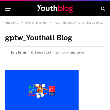
»
»
Anasayfa
İşveren Markası
Youthall Olarak “Great Place to Work®” Sertifikasını Almaya Hak Kazandık!
gptw_Youthall Blog
Şule Şahin
12 Şubat 2024
1 dk okuma süresi