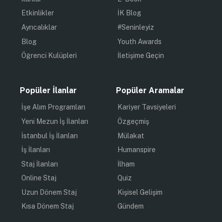
Etkinlikler
İK Blog
Ayrıcalıklar
#Seninleyiz
Blog
Youth Awards
Öğrenci Kulüpleri
İletişime Geçin
Popüler İlanlar
Popüler Aramalar
İşe Alım Programları
Kariyer Tavsiyeleri
Yeni Mezun İş İlanları
Özgeçmiş
İstanbul İş İlanları
Mülakat
İş İlanları
Humanspire
Staj İlanları
İlham
Online Staj
Quiz
Uzun Dönem Staj
Kişisel Gelişim
Kısa Dönem Staj
Gündem