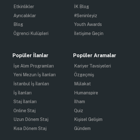
Etkinlikler
İK Blog
Ayrıcalıklar
#Seninleyiz
Blog
Youth Awards
Öğrenci Kulüpleri
İletişime Geçin
Popüler İlanlar
Popüler Aramalar
İşe Alım Programları
Kariyer Tavsiyeleri
Yeni Mezun İş İlanları
Özgeçmiş
İstanbul İş İlanları
Mülakat
İş İlanları
Humanspire
Staj İlanları
İlham
Online Staj
Quiz
Uzun Dönem Staj
Kişisel Gelişim
Kısa Dönem Staj
Gündem