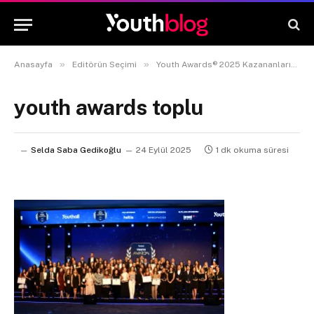
»
»
Anasayfa
Editörün Seçimi
Youth Awards® 2025 Kazananlarını Belli Oldu!
youth awards toplu
Selda Saba Gedikoğlu
24 Eylül 2025
1 dk okuma süresi