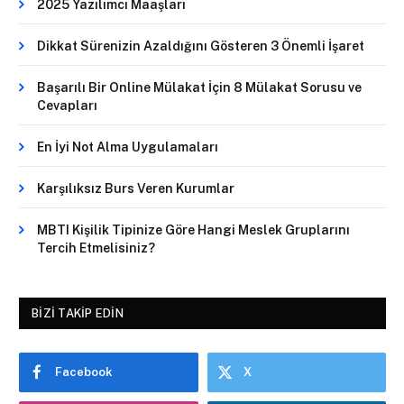
2025 Yazılımcı Maaşları
Dikkat Sürenizin Azaldığını Gösteren 3 Önemli İşaret
Başarılı Bir Online Mülakat İçin 8 Mülakat Sorusu ve
Cevapları
En İyi Not Alma Uygulamaları
Karşılıksız Burs Veren Kurumlar
MBTI Kişilik Tipinize Göre Hangi Meslek Gruplarını
Tercih Etmelisiniz?
BIZI TAKIP EDIN
Facebook
X