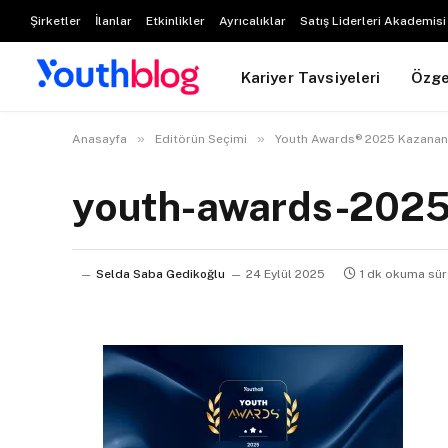
Şirketler
İlanlar
Etkinlikler
Ayrıcalıklar
Satış Liderleri Akademisi
Kariyer Tavsiyeleri
Özg
»
»
Anasayfa
Editörün Seçimi
Youth Awards® 2025 Kazananla
youth-awards-202
Selda Saba Gedikoğlu
24 Eylül 2025
1 dk okuma sür