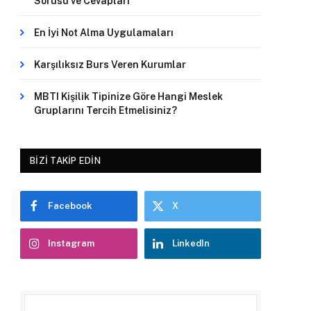
Sorusu ve Cevapları
En İyi Not Alma Uygulamaları
Karşılıksız Burs Veren Kurumlar
MBTI Kişilik Tipinize Göre Hangi Meslek
Gruplarını Tercih Etmelisiniz?
BIZI TAKIP EDIN
Facebook
X
Instagram
LinkedIn