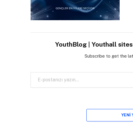
YouthBlog | Youthall site
Subscribe to get the la
E-postanızı yazın…
YENI