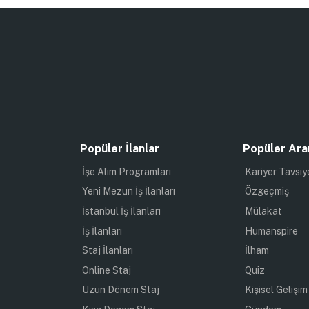
Popüler İlanlar
Popüler Ara
İşe Alım Programları
Kariyer Tavsiy
Yeni Mezun İş İlanları
Özgeçmiş
İstanbul İş İlanları
Mülakat
İş İlanları
Humanspire
Staj İlanları
İlham
Online Staj
Quiz
Uzun Dönem Staj
Kişisel Gelişim