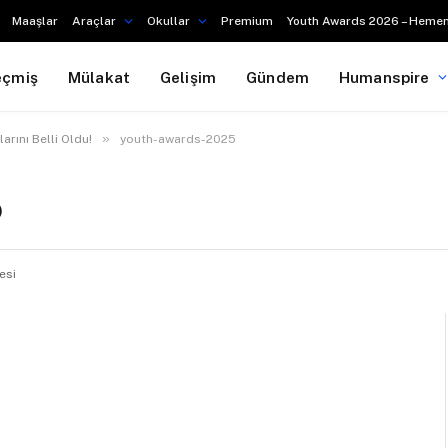
Maaşlar
Araçlar
Okullar
Premium
Youth Awards 2026 – Hemen
eçmiş
Mülakat
Gelişim
Gündem
Humanspire
»
rını Belli Oldu!
youth-awards-2025
5
esi