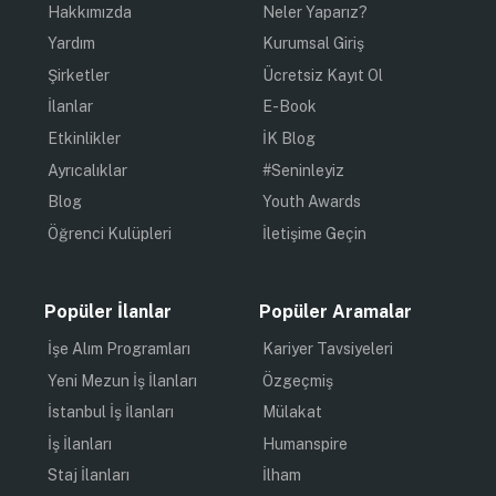
Hakkımızda
Neler Yaparız?
Yardım
Kurumsal Giriş
Şirketler
Ücretsiz Kayıt Ol
İlanlar
E-Book
Etkinlikler
İK Blog
Ayrıcalıklar
#Seninleyiz
Blog
Youth Awards
Öğrenci Kulüpleri
İletişime Geçin
Popüler İlanlar
Popüler Aramalar
İşe Alım Programları
Kariyer Tavsiyeleri
Yeni Mezun İş İlanları
Özgeçmiş
İstanbul İş İlanları
Mülakat
İş İlanları
Humanspire
Staj İlanları
İlham