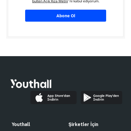
bülten Açık Rıza Metni
''ni kabul ediyorum.
Abone Ol
Youthall
Şirketler İçin