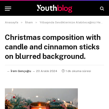
»
»
Anasayfa
İlham
Yılbaşında Sevdiklerinize Alabileceğiniz Hediye Önerileri
Christmas composition with
candle and cinnamon sticks
on blurred background.
İrem Gençoğlu
20 Aralık 2024
1 dk okuma süresi