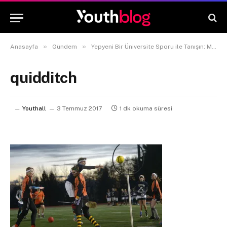
»
»
Anasayfa
Gündem
Yepyeni Bir Üniversite Sporu ile Tanışın: Muggle Quidditch!
quidditch
Youthall
3 Temmuz 2017
1 dk okuma süresi