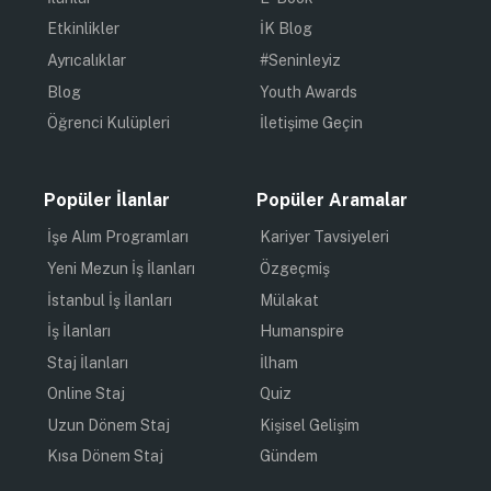
Etkinlikler
İK Blog
Ayrıcalıklar
#Seninleyiz
Blog
Youth Awards
Öğrenci Kulüpleri
İletişime Geçin
Popüler İlanlar
Popüler Aramalar
İşe Alım Programları
Kariyer Tavsiyeleri
Yeni Mezun İş İlanları
Özgeçmiş
İstanbul İş İlanları
Mülakat
İş İlanları
Humanspire
Staj İlanları
İlham
Online Staj
Quiz
Uzun Dönem Staj
Kişisel Gelişim
Kısa Dönem Staj
Gündem