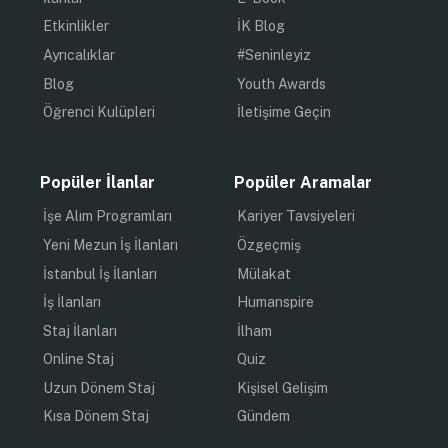
Etkinlikler
İK Blog
Ayrıcalıklar
#Seninleyiz
Blog
Youth Awards
Öğrenci Kulüpleri
İletişime Geçin
Popüler İlanlar
Popüler Aramalar
İşe Alım Programları
Kariyer Tavsiyeleri
Yeni Mezun İş İlanları
Özgeçmiş
İstanbul İş İlanları
Mülakat
İş İlanları
Humanspire
Staj İlanları
İlham
Online Staj
Quiz
Uzun Dönem Staj
Kişisel Gelişim
Kısa Dönem Staj
Gündem