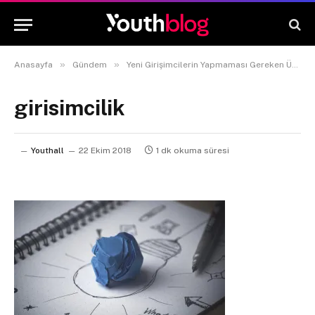
»
»
Anasayfa
Gündem
Yeni Girişimcilerin Yapmaması Gereken Üç Kritik Hata
girisimcilik
Youthall
22 Ekim 2018
1 dk okuma süresi