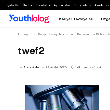
Şirketler
İlanlar
Etkinlikler
Ayrıcalıklar
Satış Liderleri Akademisi
Kariyer Tavsiyeleri
Özg
»
»
Anasayfa
Kariyer Tavsiyeleri
Yeni Dünyaya Dair 10 Tekno
twef2
Alara Aslan
24 Aralık 2020
1 dk okuma süresi