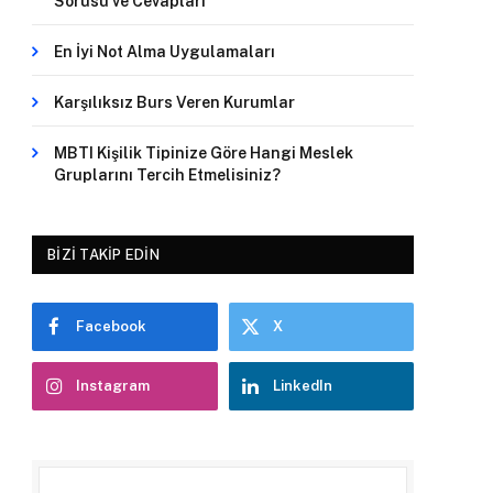
Sorusu ve Cevapları
En İyi Not Alma Uygulamaları
Karşılıksız Burs Veren Kurumlar
MBTI Kişilik Tipinize Göre Hangi Meslek
Gruplarını Tercih Etmelisiniz?
BIZI TAKIP EDIN
Facebook
X
Instagram
LinkedIn