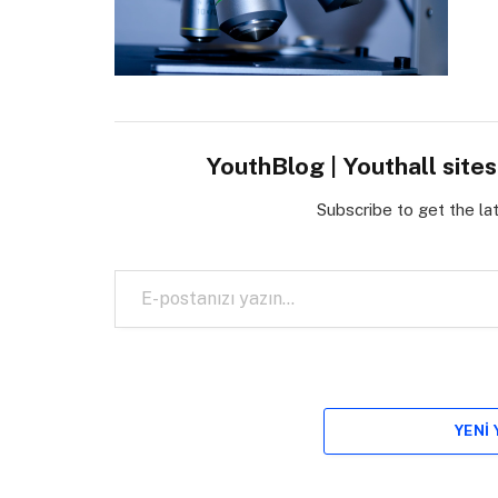
YouthBlog | Youthall site
Subscribe to get the la
E-postanızı yazın…
YENI