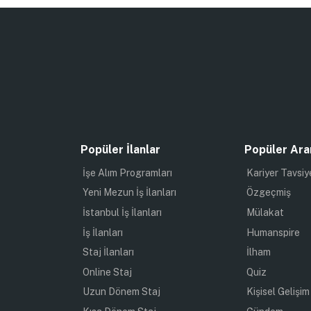
Popüler İlanlar
Popüler Ara
İşe Alım Programları
Kariyer Tavsiy
Yeni Mezun İş İlanları
Özgeçmiş
İstanbul İş İlanları
Mülakat
İş İlanları
Humanspire
Staj İlanları
İlham
Online Staj
Quiz
Uzun Dönem Staj
Kişisel Gelişim