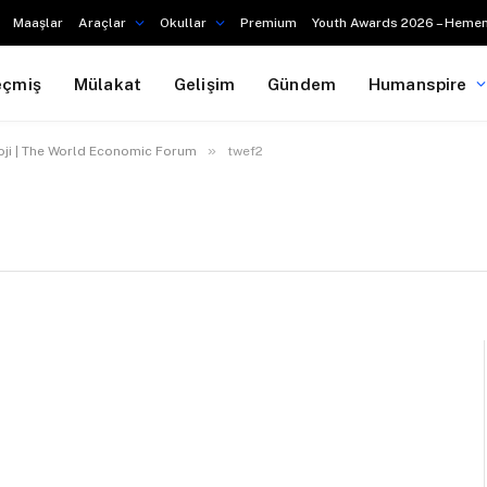
Maaşlar
Araçlar
Okullar
Premium
Youth Awards 2026 – Hemen
eçmiş
Mülakat
Gelişim
Gündem
Humanspire
»
loji | The World Economic Forum
twef2