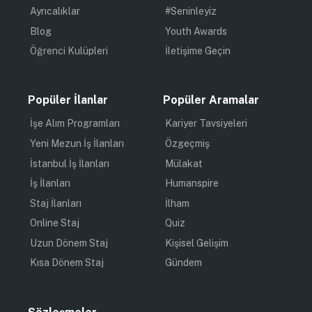
Ayrıcalıklar
#Seninleyiz
Blog
Youth Awards
Öğrenci Kulüpleri
İletişime Geçin
Popüler İlanlar
Popüler Aramalar
İşe Alım Programları
Kariyer Tavsiyeleri
Yeni Mezun İş İlanları
Özgeçmiş
İstanbul İş İlanları
Mülakat
İş İlanları
Humanspire
Staj İlanları
İlham
Online Staj
Quiz
Uzun Dönem Staj
Kişisel Gelişim
Kısa Dönem Staj
Gündem