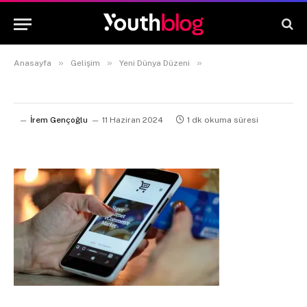
»
»
»
Anasayfa
Gelişim
Yeni Dünya Düzeni
İrem Gençoğlu
11 Haziran 2024
1 dk okuma süresi