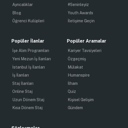
Ayrıcalıklar
#Seninleyiz
Blog
Youth Awards
Öğrenci Kulüpleri
İletişime Geçin
Popüler İlanlar
Popüler Aramalar
İşe Alım Programları
Kariyer Tavsiyeleri
Yeni Mezun İş İlanları
Özgeçmiş
İstanbul İş İlanları
Mülakat
İş İlanları
Humanspire
Staj İlanları
İlham
Online Staj
Quiz
Uzun Dönem Staj
Kişisel Gelişim
Kısa Dönem Staj
Gündem