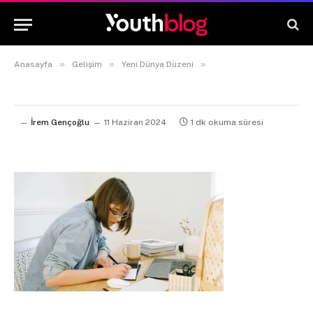
»
»
»
Anasayfa
Gelişim
Yeni Dünya Düzeni
İrem Gençoğlu
11 Haziran 2024
1 dk okuma süresi