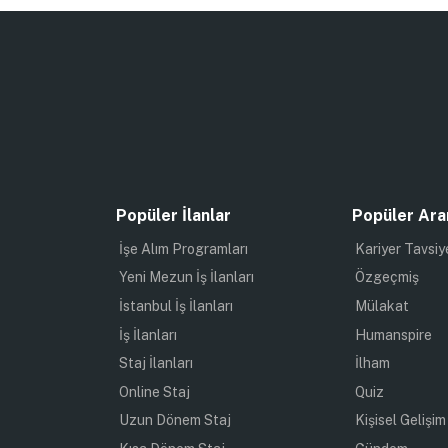
Popüler İlanlar
Popüler Ara
İşe Alım Programları
Kariyer Tavsiy
Yeni Mezun İş İlanları
Özgeçmiş
İstanbul İş İlanları
Mülakat
İş İlanları
Humanspire
Staj İlanları
İlham
Online Staj
Quiz
Uzun Dönem Staj
Kişisel Gelişim