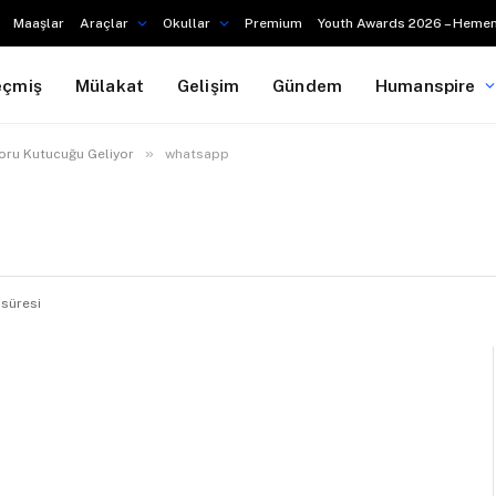
Maaşlar
Araçlar
Okullar
Premium
Youth Awards 2026 – Hemen
eçmiş
Mülakat
Gelişim
Gündem
Humanspire
»
oru Kutucuğu Geliyor
whatsapp
 süresi