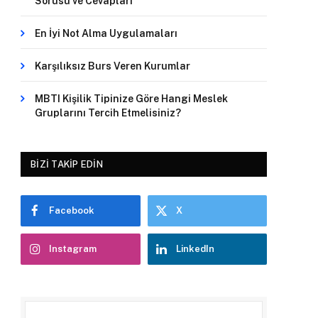
Sorusu ve Cevapları
En İyi Not Alma Uygulamaları
Karşılıksız Burs Veren Kurumlar
MBTI Kişilik Tipinize Göre Hangi Meslek
Gruplarını Tercih Etmelisiniz?
BIZI TAKIP EDIN
Facebook
X
Instagram
LinkedIn