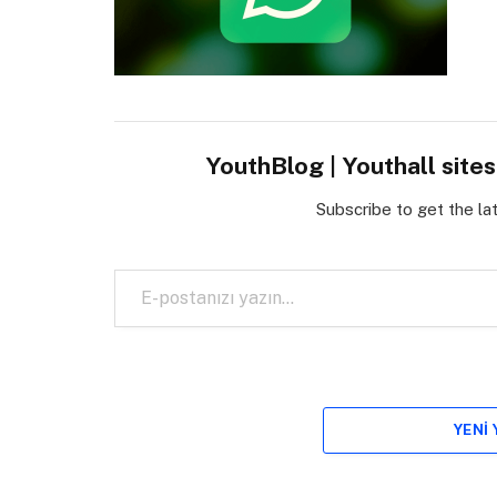
YouthBlog | Youthall site
Subscribe to get the la
E-postanızı yazın…
YENI