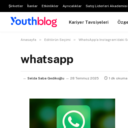
Şirketler
İlanlar
Etkinlikler
Ayrıcalıklar
Satış Liderleri Akademisi
Kariyer Tavsiyeleri
Özg
»
»
Anasayfa
Editörün Seçimi
WhatsApp’a Instagram’daki S
whatsapp
Selda Saba Gedikoğlu
28 Temmuz 2025
1 dk okuma