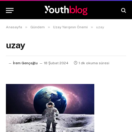
»
»
»
Anasayfa
Gündem
Uzay Yarışının Önemi
uzay
uzay
İrem Gençoğlu
18 Şubat 2024
1 dk okuma süresi