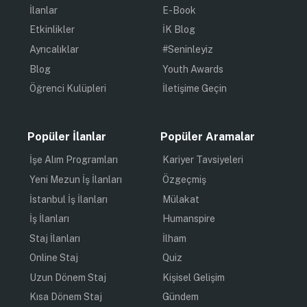
İlanlar
E-Book
Etkinlikler
İK Blog
Ayrıcalıklar
#Seninleyiz
Blog
Youth Awards
Öğrenci Kulüpleri
İletişime Geçin
Popüler İlanlar
Popüler Aramalar
İşe Alım Programları
Kariyer Tavsiyeleri
Yeni Mezun İş İlanları
Özgeçmiş
İstanbul İş İlanları
Mülakat
İş İlanları
Humanspire
Staj İlanları
İlham
Online Staj
Quiz
Uzun Dönem Staj
Kişisel Gelişim
Kısa Dönem Staj
Gündem