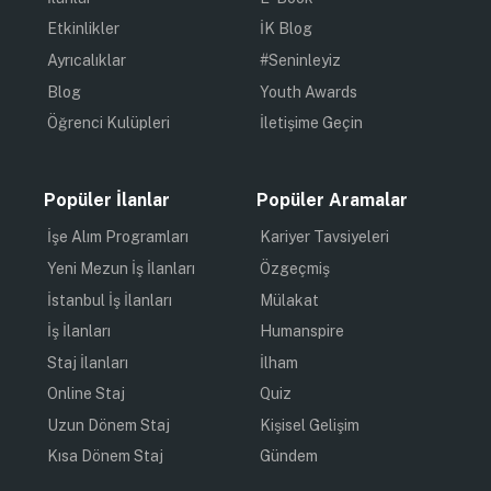
Etkinlikler
İK Blog
Ayrıcalıklar
#Seninleyiz
Blog
Youth Awards
Öğrenci Kulüpleri
İletişime Geçin
Popüler İlanlar
Popüler Aramalar
İşe Alım Programları
Kariyer Tavsiyeleri
Yeni Mezun İş İlanları
Özgeçmiş
İstanbul İş İlanları
Mülakat
İş İlanları
Humanspire
Staj İlanları
İlham
Online Staj
Quiz
Uzun Dönem Staj
Kişisel Gelişim
Kısa Dönem Staj
Gündem