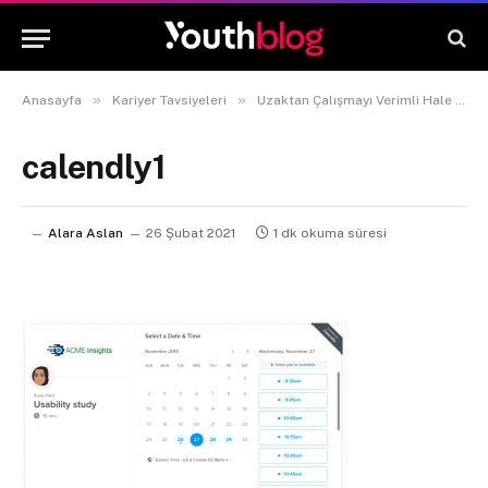
»
»
Anasayfa
Kariyer Tavsiyeleri
Uzaktan Çalışmayı Verimli Hale Getirecek Araçlar
calendly1
Alara Aslan
26 Şubat 2021
1 dk okuma süresi