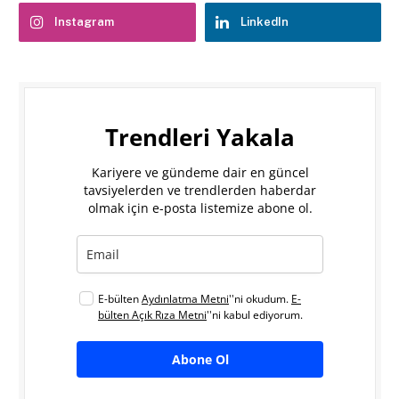
Instagram
LinkedIn
Trendleri Yakala
Kariyere ve gündeme dair en güncel
tavsiyelerden ve trendlerden haberdar
olmak için e-posta listemize abone ol.
E-bülten
Aydınlatma Metni
''ni okudum.
E-
bülten Açık Rıza Metni
''ni kabul ediyorum.
Abone Ol