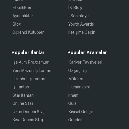
Etkinlikler
İK Blog
Ayrıcalıklar
#Seninleyiz
Blog
Youth Awards
Öğrenci Kulüpleri
İletişime Geçin
Popüler İlanlar
Popüler Aramalar
İşe Alım Programları
Kariyer Tavsiyeleri
Yeni Mezun İş İlanları
Özgeçmiş
İstanbul İş İlanları
Mülakat
İş İlanları
Humanspire
Staj İlanları
İlham
Online Staj
Quiz
Uzun Dönem Staj
Kişisel Gelişim
Kısa Dönem Staj
Gündem