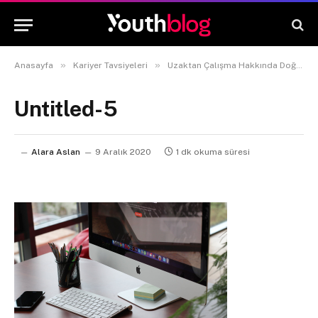
»
»
Anasayfa
Kariyer Tavsiyeleri
Uzaktan Çalışma Hakkında Doğru Bilinen Yanlışlar
Untitled-5
Alara Aslan
9 Aralık 2020
1 dk okuma süresi