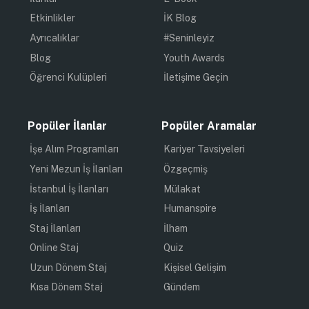
Etkinlikler
İK Blog
Ayrıcalıklar
#Seninleyiz
Blog
Youth Awards
Öğrenci Kulüpleri
İletişime Geçin
Popüler İlanlar
Popüler Aramalar
İşe Alım Programları
Kariyer Tavsiyeleri
Yeni Mezun İş İlanları
Özgeçmiş
İstanbul İş İlanları
Mülakat
İş İlanları
Humanspire
Staj İlanları
İlham
Online Staj
Quiz
Uzun Dönem Staj
Kişisel Gelişim
Kısa Dönem Staj
Gündem