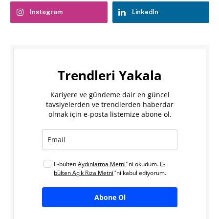
Instagram
LinkedIn
Trendleri Yakala
Kariyere ve gündeme dair en güncel
tavsiyelerden ve trendlerden haberdar
olmak için e-posta listemize abone ol.
E-bülten
Aydınlatma Metni
''ni okudum.
E-
bülten Açık Rıza Metni
''ni kabul ediyorum.
Abone Ol