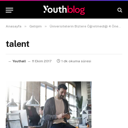
»
»
Anasayfa
Gelişim
Üniversitelerin Bizlere Öğretmediği 4 Önemli Beceri
talent
Youthall
11 Ekim 2017
1 dk okuma süresi