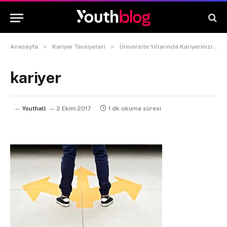
»
»
Anasayfa
Kariyer Tavsiyeleri
Üniversite Yıllarında Kariyerinizi Çizmek İçin Kullanabileceğiniz 3 Tavsiye
kariyer
Youthall
2 Ekim 2017
1 dk okuma süresi