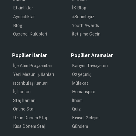
Etkinlikler
İK Blog
Ayrıcalıklar
#Seninleyiz
Blog
Youth Awards
Öğrenci Kulüpleri
İletişime Geçin
Popüler İlanlar
Popüler Aramalar
İşe Alım Programları
Kariyer Tavsiyeleri
Yeni Mezun İş İlanları
Özgeçmiş
İstanbul İş İlanları
Mülakat
İş İlanları
Humanspire
Staj İlanları
İlham
Online Staj
Quiz
Uzun Dönem Staj
Kişisel Gelişim
Kısa Dönem Staj
Gündem