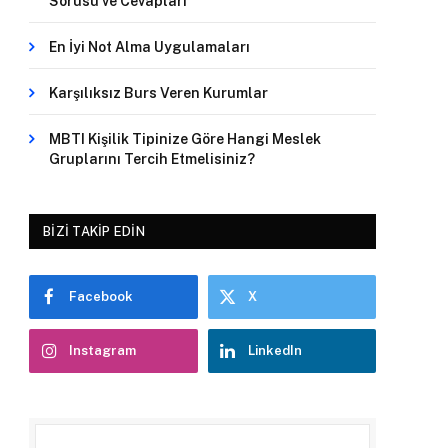
Sorusu ve Cevapları
En İyi Not Alma Uygulamaları
Karşılıksız Burs Veren Kurumlar
MBTI Kişilik Tipinize Göre Hangi Meslek
Gruplarını Tercih Etmelisiniz?
BIZI TAKIP EDIN
Facebook
X
Instagram
LinkedIn