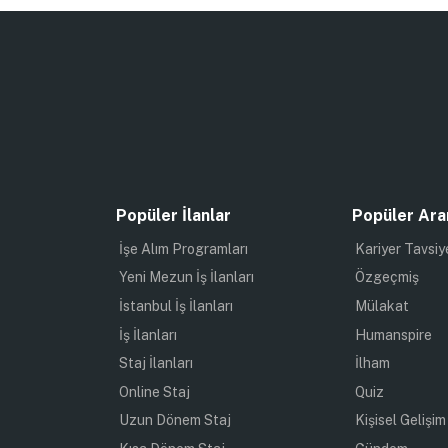
Popüler İlanlar
Popüler Ara
İşe Alım Programları
Kariyer Tavsiy
Yeni Mezun İş İlanları
Özgeçmiş
İstanbul İş İlanları
Mülakat
İş İlanları
Humanspire
Staj İlanları
İlham
Online Staj
Quiz
Uzun Dönem Staj
Kişisel Gelişim