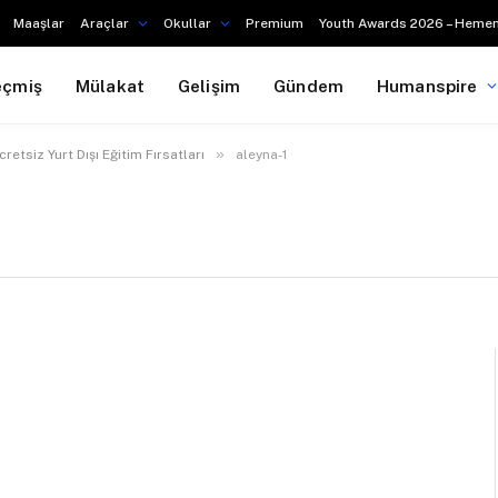
Maaşlar
Araçlar
Okullar
Premium
Youth Awards 2026 – Hemen
eçmiş
Mülakat
Gelişim
Gündem
Humanspire
»
cretsiz Yurt Dışı Eğitim Fırsatları
aleyna-1