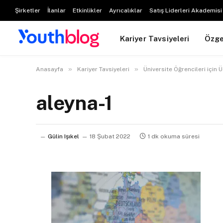
Şirketler
İlanlar
Etkinlikler
Ayrıcalıklar
Satış Liderleri Akademisi
Kariyer Tavsiyeleri
Özg
»
»
Anasayfa
Kariyer Tavsiyeleri
Üniversite Öğrencileri için Ü
aleyna-1
Gülin Işıkel
18 Şubat 2022
1 dk okuma süresi