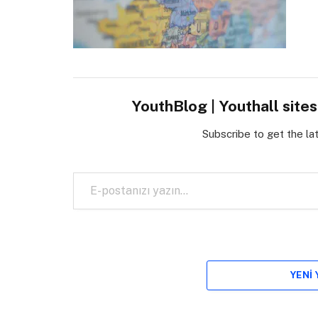
YouthBlog | Youthall site
Subscribe to get the la
E-postanızı yazın…
YENI