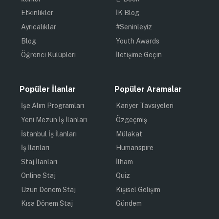
Etkinlikler
İK Blog
Ayrıcalıklar
#Seninleyiz
Blog
Youth Awards
Öğrenci Kulüpleri
İletişime Geçin
Popüler İlanlar
Popüler Aramalar
İşe Alım Programları
Kariyer Tavsiyeleri
Yeni Mezun İş İlanları
Özgeçmiş
İstanbul İş İlanları
Mülakat
İş İlanları
Humanspire
Staj İlanları
İlham
Online Staj
Quiz
Uzun Dönem Staj
Kişisel Gelişim
Kısa Dönem Staj
Gündem