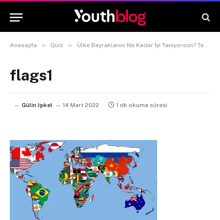
»
»
Anasayfa
Quiz
Ülke Bayraklarını Ne Kadar İyi Tanıyorsun? Testi Çöz, Öğren!
flags1
Gülin Işıkel
14 Mart 2022
1 dk okuma süresi