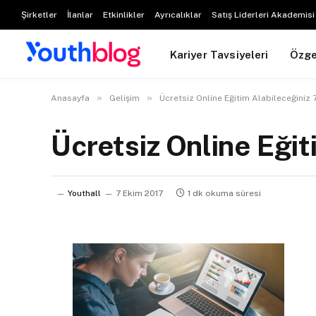
Şirketler
İlanlar
Etkinlikler
Ayrıcalıklar
Satış Liderleri Akademisi
Kariyer Tavsiyeleri
Özg
»
»
Anasayfa
Gelişim
Ücretsiz Online Eğitim Alabileceğiniz 
Ücretsiz Online Eği
Youthall
7 Ekim 2017
1 dk okuma süresi