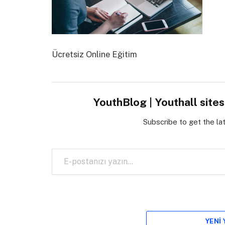
Ücretsiz Online Eğitim
YouthBlog | Youthall site
Subscribe to get the la
E-postanızı yazın…
YENI