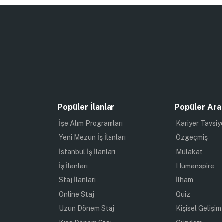
Popüler İlanlar
Popüler Ara
İşe Alım Programları
Kariyer Tavsiy
Yeni Mezun İş İlanları
Özgeçmiş
İstanbul İş İlanları
Mülakat
İş İlanları
Humanspire
Staj İlanları
İlham
Online Staj
Quiz
Uzun Dönem Staj
Kişisel Gelişim