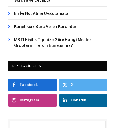
Sorusu ve Cevapları
En İyi Not Alma Uygulamaları
Karşılıksız Burs Veren Kurumlar
MBTI Kişilik Tipinize Göre Hangi Meslek
Gruplarını Tercih Etmelisiniz?
BIZI TAKIP EDIN
Facebook
X
Instagram
LinkedIn