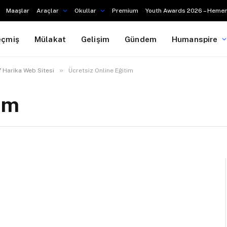
Maaşlar
Araçlar
Okullar
Premium
Youth Awards 2026 – Hemen
eçmiş
Mülakat
Gelişim
Gündem
Humanspire
»
7 Harika Web Sitesi
Ücretsiz Online Eğitim
tim