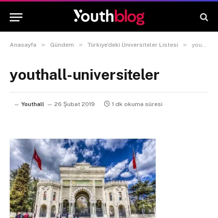
»
»
»
Anasayfa
Gündem
Türkiye’deki Üniversiteler Listesi
youthall-universiteler
youthall-universiteler
Youthall
26 Şubat 2019
1 dk okuma süresi