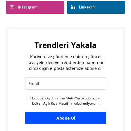
Instagram
LinkedIn
Trendleri Yakala
Kariyere ve gündeme dair en güncel
tavsiyelerden ve trendlerden haberdar
olmak için e-posta listemize abone ol.
E-bülten
Aydınlatma Metni
''ni okudum.
E-
bülten Açık Rıza Metni
''ni kabul ediyorum.
Abone Ol