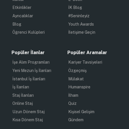
Etkinlikler
İK Blog
Ayrıcalıklar
#Seninleyiz
Blog
Youth Awards
Öğrenci Kulüpleri
İletişime Geçin
Popüler İlanlar
Popüler Aramalar
İşe Alım Programları
Kariyer Tavsiyeleri
Yeni Mezun İş İlanları
Özgeçmiş
İstanbul İş İlanları
Mülakat
İş İlanları
Humanspire
Staj İlanları
İlham
Online Staj
Quiz
Uzun Dönem Staj
Kişisel Gelişim
Kısa Dönem Staj
Gündem