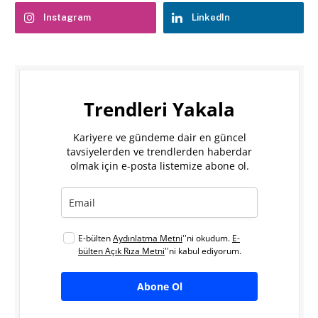
Instagram
LinkedIn
Trendleri Yakala
Kariyere ve gündeme dair en güncel
tavsiyelerden ve trendlerden haberdar
olmak için e-posta listemize abone ol.
E-bülten
Aydınlatma Metni
''ni okudum.
E-
bülten Açık Rıza Metni
''ni kabul ediyorum.
Abone Ol