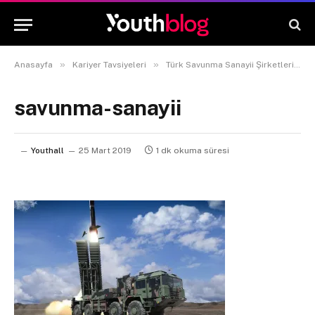
»
»
Anasayfa
Kariyer Tavsiyeleri
Türk Savunma Sanayii Şirketlerinde Staj – Tarih ve Tüm Detaylar 2019
savunma-sanayii
Youthall
25 Mart 2019
1 dk okuma süresi