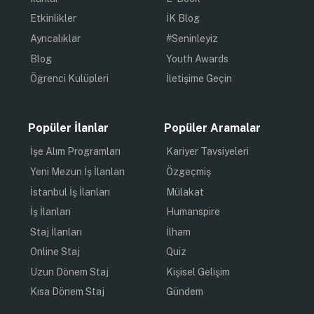
Etkinlikler
İK Blog
Ayrıcalıklar
#Seninleyiz
Blog
Youth Awards
Öğrenci Kulüpleri
İletişime Geçin
Popüler İlanlar
Popüler Aramalar
İşe Alım Programları
Kariyer Tavsiyeleri
Yeni Mezun İş İlanları
Özgeçmiş
İstanbul İş İlanları
Mülakat
İş İlanları
Humanspire
Staj İlanları
İlham
Online Staj
Quiz
Uzun Dönem Staj
Kişisel Gelişim
Kısa Dönem Staj
Gündem