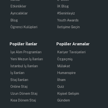
Etkinlikler
İK Blog
Ayrıcalıklar
#Seninleyiz
Blog
Youth Awards
Öğrenci Kulüpleri
İletişime Geçin
Popüler İlanlar
Popüler Aramalar
İşe Alım Programları
Kariyer Tavsiyeleri
Yeni Mezun İş İlanları
Özgeçmiş
İstanbul İş İlanları
Mülakat
İş İlanları
Humanspire
Staj İlanları
İlham
Online Staj
Quiz
Uzun Dönem Staj
Kişisel Gelişim
Kısa Dönem Staj
Gündem