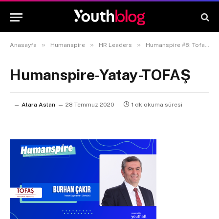
»
»
»
Anasayfa
Humanspire
HR Leaders
Humanspire #8: Tofaş İnsan Kaynakları Direktörü Burhan Çakır
Humanspire-Yatay-TOFAŞ
Alara Aslan
28 Temmuz 2020
1 dk okuma süresi