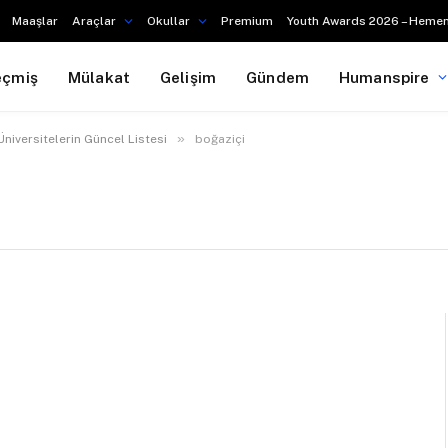
Maaşlar
Araçlar
Okullar
Premium
Youth Awards 2026 – Hemen
eçmiş
Mülakat
Gelişim
Gündem
Humanspire
»
Üniversitelerin Güncel Listesi
boğaziçi