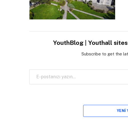
YouthBlog | Youthall site
Subscribe to get the la
E-postanızı yazın…
YENI