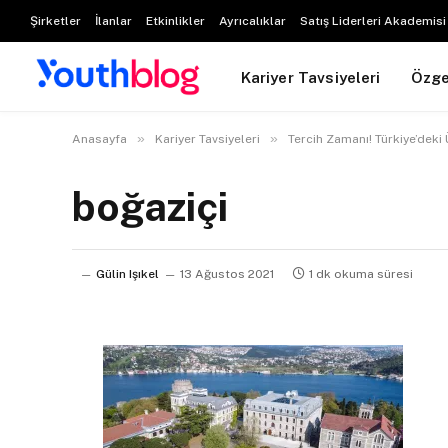
Şirketler
İlanlar
Etkinlikler
Ayrıcalıklar
Satış Liderleri Akademisi
Kariyer Tavsiyeleri
Özg
»
»
Anasayfa
Kariyer Tavsiyeleri
Tercih Zamanı! Türkiye’deki 
boğaziçi
Gülin Işıkel
13 Ağustos 2021
1 dk okuma süresi