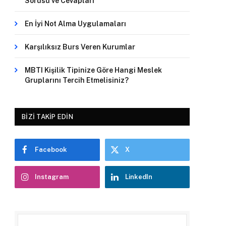
Sorusu ve Cevapları
En İyi Not Alma Uygulamaları
Karşılıksız Burs Veren Kurumlar
MBTI Kişilik Tipinize Göre Hangi Meslek
Gruplarını Tercih Etmelisiniz?
BIZI TAKIP EDIN
Facebook
X
Instagram
LinkedIn