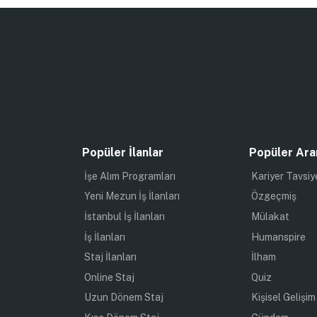
Popüler İlanlar
Popüler Ara
İşe Alım Programları
Kariyer Tavsiy
Yeni Mezun İş İlanları
Özgeçmiş
İstanbul İş İlanları
Mülakat
İş İlanları
Humanspire
Staj İlanları
İlham
Online Staj
Quiz
Uzun Dönem Staj
Kişisel Gelişim