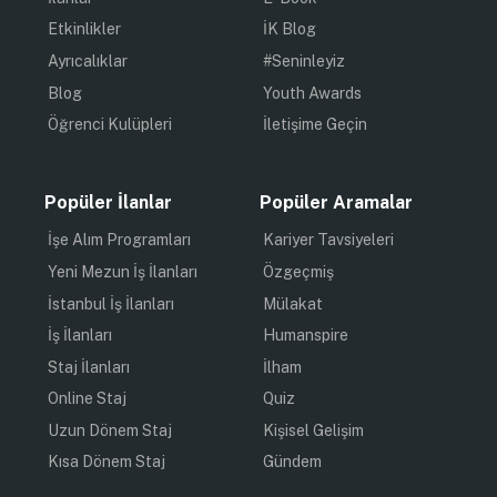
Etkinlikler
İK Blog
Ayrıcalıklar
#Seninleyiz
Blog
Youth Awards
Öğrenci Kulüpleri
İletişime Geçin
Popüler İlanlar
Popüler Aramalar
İşe Alım Programları
Kariyer Tavsiyeleri
Yeni Mezun İş İlanları
Özgeçmiş
İstanbul İş İlanları
Mülakat
İş İlanları
Humanspire
Staj İlanları
İlham
Online Staj
Quiz
Uzun Dönem Staj
Kişisel Gelişim
Kısa Dönem Staj
Gündem