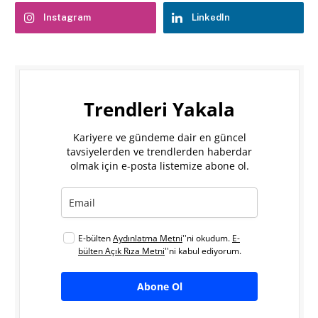
Instagram
LinkedIn
Trendleri Yakala
Kariyere ve gündeme dair en güncel
tavsiyelerden ve trendlerden haberdar
olmak için e-posta listemize abone ol.
E-bülten
Aydınlatma Metni
''ni okudum.
E-
bülten Açık Rıza Metni
''ni kabul ediyorum.
Abone Ol