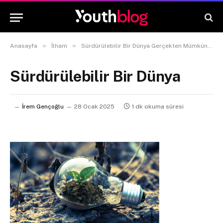
»
»
Anasayfa
İlham
Sürdürülebilir Bir Dünya Gerçekten Mümkün Mü?
Sürdürülebilir Bir Dünya
İrem Gençoğlu
28 Ocak 2025
1 dk okuma süresi