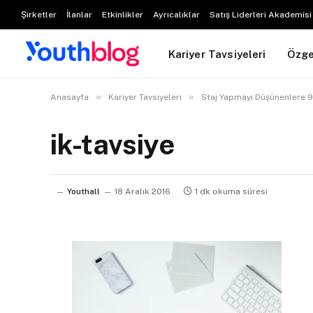
Şirketler
İlanlar
Etkinlikler
Ayrıcalıklar
Satış Liderleri Akademisi
Kariyer Tavsiyeleri
Özg
»
»
Anasayfa
Kariyer Tavsiyeleri
Staj Yapmayı Düşünenlere 9
ik-tavsiye
Youthall
18 Aralık 2016
1 dk okuma süresi