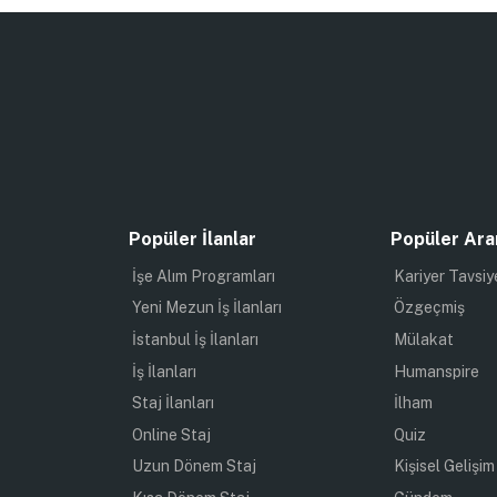
Popüler İlanlar
Popüler Ara
İşe Alım Programları
Kariyer Tavsiy
Yeni Mezun İş İlanları
Özgeçmiş
İstanbul İş İlanları
Mülakat
İş İlanları
Humanspire
Staj İlanları
İlham
Online Staj
Quiz
Uzun Dönem Staj
Kişisel Gelişim