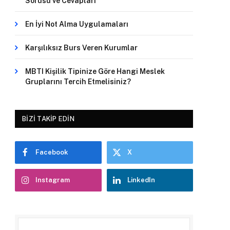
Sorusu ve Cevapları
En İyi Not Alma Uygulamaları
Karşılıksız Burs Veren Kurumlar
MBTI Kişilik Tipinize Göre Hangi Meslek
Gruplarını Tercih Etmelisiniz?
BIZI TAKIP EDIN
Facebook
X
Instagram
LinkedIn