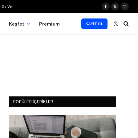
 Oy Ver
Facebook
X
Instag
(Twitter)
Keşfet
Premium
KAYIT OL
POPÜLER İÇERIKLER