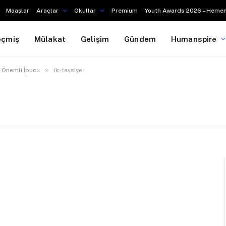
Maaşlar
Araçlar
Okullar
Premium
Youth Awards 2026 – Hemen
eçmiş
Mülakat
Gelişim
Gündem
Humanspire
»
 Önemli İpucu
ik-tavsiye