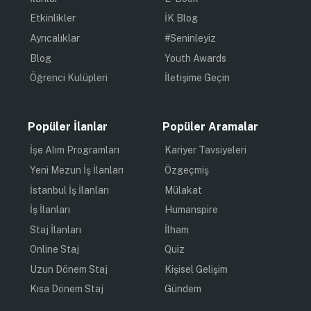
Etkinlikler
İK Blog
Ayrıcalıklar
#Seninleyiz
Blog
Youth Awards
Öğrenci Kulüpleri
İletişime Geçin
Popüler İlanlar
Popüler Aramalar
İşe Alım Programları
Kariyer Tavsiyeleri
Yeni Mezun İş İlanları
Özgeçmiş
İstanbul İş İlanları
Mülakat
İş İlanları
Humanspire
Staj İlanları
İlham
Online Staj
Quiz
Uzun Dönem Staj
Kişisel Gelişim
Kısa Dönem Staj
Gündem