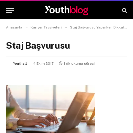
»
»
Anasayfa
Kariyer Tavsiyeleri
Staj Başvurusu Yaparken Dikkat Etmeniz Gereken 5 Nokta
Staj Başvurusu
Youthall
4 Ekim 2017
1 dk okuma süresi