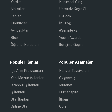
Yardım
Kurumsal Giriş
Şirketler
Ücretsiz Kayıt Ol
İlanlar
E-Book
Etkinlikler
İK Blog
Ayrıcalıklar
#Seninleyiz
Blog
Youth Awards
Öğrenci Kulüpleri
İletişime Geçin
Popüler İlanlar
Popüler Aramalar
İşe Alım Programları
Kariyer Tavsiyeleri
Yeni Mezun İş İlanları
Özgeçmiş
İstanbul İş İlanları
Mülakat
İş İlanları
Humanspire
Staj İlanları
İlham
Online Staj
Quiz