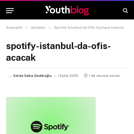
»
»
Anasayfa
Gündem
Spotify İstanbul’da Ofis Açmaya Hazırlanıyor
spotify-istanbul-da-ofis-
acacak
Selda Saba Gedikoğlu
1 Eylül 2025
1 dk okuma süresi