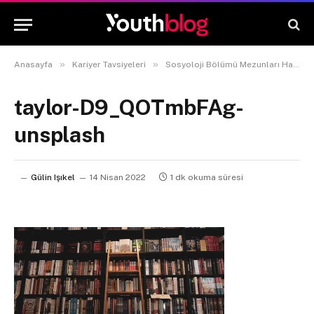
»
»
Anasayfa
Kariyer Tavsiyeleri
Sosyoloji Bölümü Mezunları Hangi İşlerde Çalışabilir?
taylor-D9_QOTmbFAg-
unsplash
Gülin Işıkel
14 Nisan 2022
1 dk okuma süresi