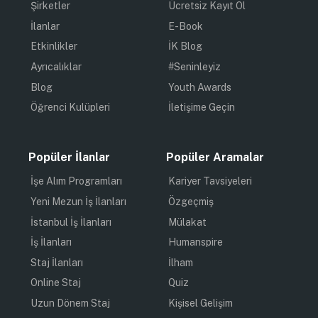
Şirketler
Ücretsiz Kayıt Ol
İlanlar
E-Book
Etkinlikler
İK Blog
Ayrıcalıklar
#Seninleyiz
Blog
Youth Awards
Öğrenci Kulüpleri
İletişime Geçin
Popüler İlanlar
Popüler Aramalar
İşe Alım Programları
Kariyer Tavsiyeleri
Yeni Mezun İş İlanları
Özgeçmiş
İstanbul İş İlanları
Mülakat
İş İlanları
Humanspire
Staj İlanları
İlham
Online Staj
Quiz
Uzun Dönem Staj
Kişisel Gelişim