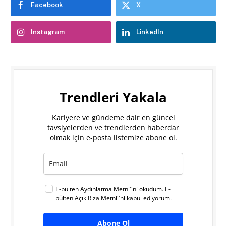
Facebook
X
Instagram
LinkedIn
Trendleri Yakala
Kariyere ve gündeme dair en güncel
tavsiyelerden ve trendlerden haberdar
olmak için e-posta listemize abone ol.
E-bülten
Aydınlatma Metni
''ni okudum.
E-
bülten Açık Rıza Metni
''ni kabul ediyorum.
Abone Ol