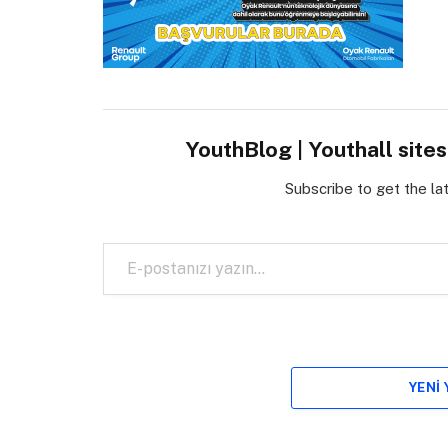
YouthBlog | Youthall site
Subscribe to get the la
E-postanızı yazın…
YENI