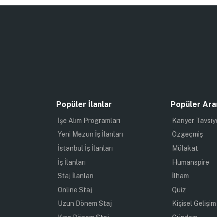
Popüler İlanlar
Popüler Ara
İşe Alım Programları
Kariyer Tavsiy
Yeni Mezun İş İlanları
Özgeçmiş
İstanbul İş İlanları
Mülakat
İş İlanları
Humanspire
Staj İlanları
İlham
Online Staj
Quiz
Uzun Dönem Staj
Kişisel Gelişim