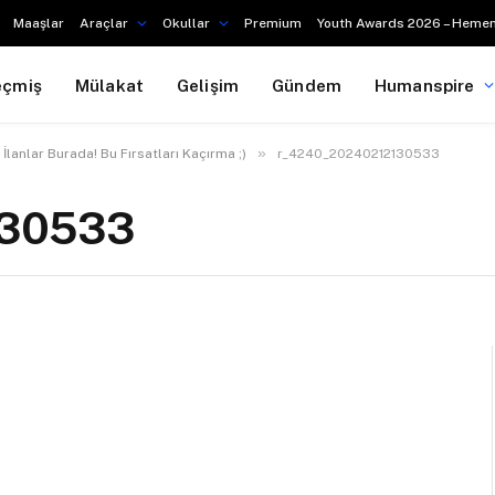
Maaşlar
Araçlar
Okullar
Premium
Youth Awards 2026 – Hemen
eçmiş
Mülakat
Gelişim
Gündem
Humanspire
»
İlanlar Burada! Bu Fırsatları Kaçırma ;)
r_4240_20240212130533
130533