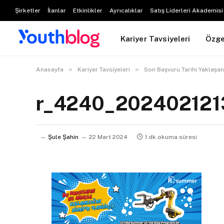
Şirketler
İlanlar
Etkinlikler
Ayrıcalıklar
Satış Liderleri Akademisi
Kariyer Tavsiyeleri
Özg
»
»
Anasayfa
Kariyer Tavsiyeleri
Son Başvuru Tarihi Yaklaşan 
r_4240_20240212
Şule Şahin
22 Mart 2024
1 dk okuma süresi