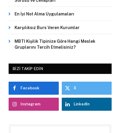
Sorusu ve Cevapları
En İyi Not Alma Uygulamaları
Karşılıksız Burs Veren Kurumlar
MBTI Kişilik Tipinize Göre Hangi Meslek
Gruplarını Tercih Etmelisiniz?
BIZI TAKIP EDIN
Facebook
X
Instagram
LinkedIn