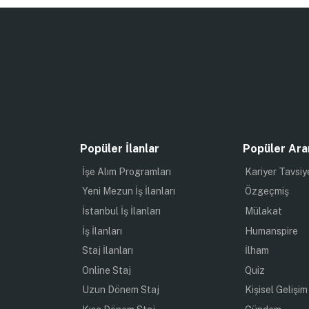
Popüler İlanlar
Popüler Ara
İşe Alım Programları
Kariyer Tavsiy
Yeni Mezun İş İlanları
Özgeçmiş
İstanbul İş İlanları
Mülakat
İş İlanları
Humanspire
Staj İlanları
İlham
Online Staj
Quiz
Uzun Dönem Staj
Kişisel Gelişim