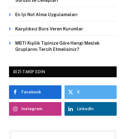
Sorusu ve Cevapları
En İyi Not Alma Uygulamaları
Karşılıksız Burs Veren Kurumlar
MBTI Kişilik Tipinize Göre Hangi Meslek
Gruplarını Tercih Etmelisiniz?
BIZI TAKIP EDIN
Facebook
X
Instagram
LinkedIn