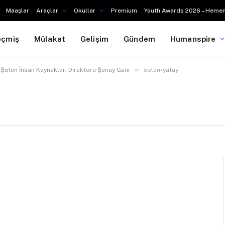
Maaşlar
Araçlar
Okullar
Premium
Youth Awards 2026 – Hemen
eçmiş
Mülakat
Gelişim
Gündem
Humanspire
»
Şölen İnsan Kaynakları Direktörü Şenay Gani
solen-yatay