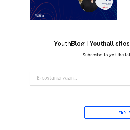
YouthBlog | Youthall site
Subscribe to get the la
E-postanızı yazın…
YENI