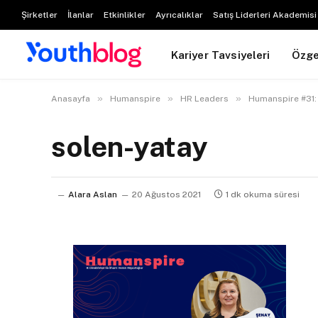
Şirketler
İlanlar
Etkinlikler
Ayrıcalıklar
Satış Liderleri Akademisi
Kariyer Tavsiyeleri
Özg
»
»
»
Anasayfa
Humanspire
HR Leaders
Humanspire #31: 
solen-yatay
Alara Aslan
20 Ağustos 2021
1 dk okuma süresi