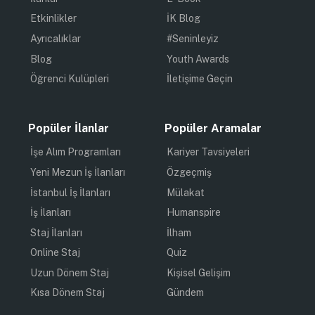
Etkinlikler
İK Blog
Ayrıcalıklar
#Seninleyiz
Blog
Youth Awards
Öğrenci Kulüpleri
İletişime Geçin
Popüler İlanlar
Popüler Aramalar
İşe Alım Programları
Kariyer Tavsiyeleri
Yeni Mezun İş İlanları
Özgeçmiş
İstanbul İş İlanları
Mülakat
İş İlanları
Humanspire
Staj İlanları
İlham
Online Staj
Quiz
Uzun Dönem Staj
Kişisel Gelişim
Kısa Dönem Staj
Gündem