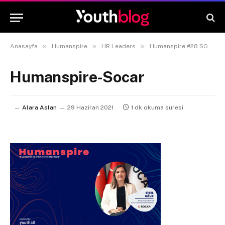
»
»
»
Anasayfa
Humanspire
HR Leaders
Humanspire #28 SOCAR Türkiye İnsan Kaynakları ve Kurumsal Hizmetler Başkanı Sibel UĞUR
Humanspire-Socar
Alara Aslan
29 Haziran 2021
1 dk okuma süresi