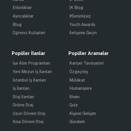
Etkinlikler
İK Blog
Ayrıcalıklar
#Seninleyiz
Blog
Youth Awards
Öğrenci Kulüpleri
İletişime Geçin
Popüler İlanlar
Popüler Aramalar
İşe Alım Programları
Kariyer Tavsiyeleri
Yeni Mezun İş İlanları
Özgeçmiş
İstanbul İş İlanları
Mülakat
İş İlanları
Humanspire
Staj İlanları
İlham
Online Staj
Quiz
Uzun Dönem Staj
Kişisel Gelişim
Kısa Dönem Staj
Gündem