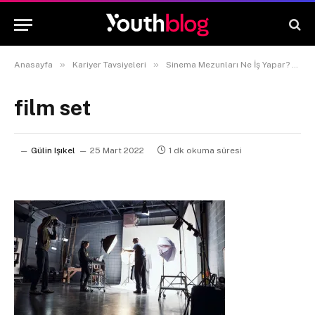
»
»
Anasayfa
Kariyer Tavsiyeleri
Sinema Mezunları Ne İş Yapar? Hangi Sektörlerde Çalışır?
film set
Gülin Işıkel
25 Mart 2022
1 dk okuma süresi