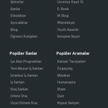
Şirketler
Ücretsiz Kayıt Ol
İlanlar
E-Book
Etkinlikler
İK Blog
Ayrıcalıklar
#Seninleyiz
Blog
Youth Awards
Öğrenci Kulüpleri
İletişime Geçin
Popüler İlanlar
Popüler Aramalar
İşe Alım Programları
Kariyer Tavsiyeleri
Yeni Mezun İş İlanları
Özgeçmiş
İstanbul İş İlanları
Mülakat
İş İlanları
Humanspire
Staj İlanları
İlham
Online Staj
Quiz
Uzun Dönem Staj
Kişisel Gelişim