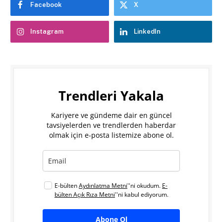
Facebook
X
Instagram
LinkedIn
Trendleri Yakala
Kariyere ve gündeme dair en güncel
tavsiyelerden ve trendlerden haberdar
olmak için e-posta listemize abone ol.
E-bülten
Aydınlatma Metni
''ni okudum.
E-
bülten Açık Rıza Metni
''ni kabul ediyorum.
Abone Ol