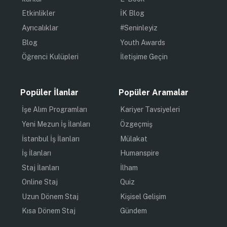
Etkinlikler
İK Blog
Ayrıcalıklar
#Seninleyiz
Blog
Youth Awards
Öğrenci Kulüpleri
İletişime Geçin
Popüler İlanlar
Popüler Aramalar
İşe Alım Programları
Kariyer Tavsiyeleri
Yeni Mezun İş İlanları
Özgeçmiş
İstanbul İş İlanları
Mülakat
İş İlanları
Humanspire
Staj İlanları
İlham
Online Staj
Quiz
Uzun Dönem Staj
Kişisel Gelişim
Kısa Dönem Staj
Gündem