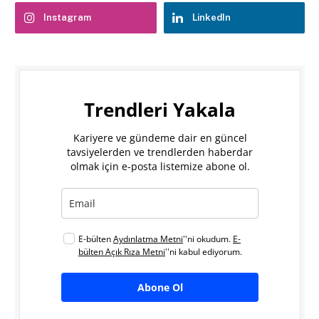
Instagram
LinkedIn
Trendleri Yakala
Kariyere ve gündeme dair en güncel
tavsiyelerden ve trendlerden haberdar
olmak için e-posta listemize abone ol.
E-bülten
Aydınlatma Metni
''ni okudum.
E-
bülten Açık Rıza Metni
''ni kabul ediyorum.
Abone Ol