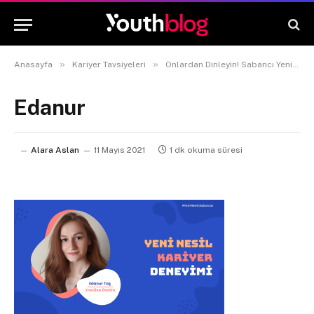
»
»
Anasayfa
Kariyer Tavsiyeleri
Onlardan Dinleyin! Sabancı Yeni Nesil Kariyer Deneyimi Katılımcılarının Deneyimleri
Edanur
Alara Aslan
11 Mayıs 2021
1 dk okuma süresi