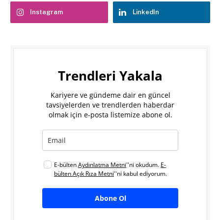
Instagram
LinkedIn
Trendleri Yakala
Kariyere ve gündeme dair en güncel
tavsiyelerden ve trendlerden haberdar
olmak için e-posta listemize abone ol.
E-bülten
Aydınlatma Metni
''ni okudum.
E-
bülten Açık Rıza Metni
''ni kabul ediyorum.
Abone Ol