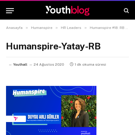
»
»
»
Anasayfa
Humanspire
HR Leaders
Humanspire #18: RB Türkiye İnsan Kaynakları Direktörü Duygu Arlı Gürler
Humanspire-Yatay-RB
Youthall
24 Ağustos 2020
1 dk okuma süresi