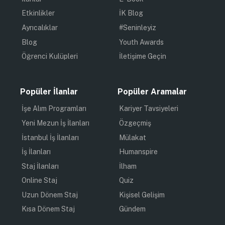
Etkinlikler
İK Blog
Ayrıcalıklar
#Seninleyiz
Blog
Youth Awards
Öğrenci Kulüpleri
İletişime Geçin
Popüler İlanlar
Popüler Aramalar
İşe Alım Programları
Kariyer Tavsiyeleri
Yeni Mezun İş İlanları
Özgeçmiş
İstanbul İş İlanları
Mülakat
İş İlanları
Humanspire
Staj İlanları
İlham
Online Staj
Quiz
Uzun Dönem Staj
Kişisel Gelişim
Kısa Dönem Staj
Gündem