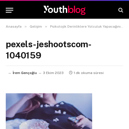
»
»
Anasayfa
Gelişim
Psikolojik Derinliklere Yolculuk Yapacağınız Üçleme Önerisi
pexels-jeshootscom-
1040159
İrem Gençoğlu
3 Ekim 2023
1 dk okuma süresi