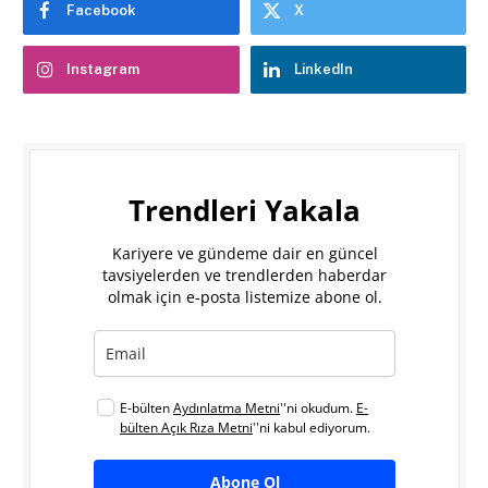
Facebook
X
Instagram
LinkedIn
Trendleri Yakala
Kariyere ve gündeme dair en güncel
tavsiyelerden ve trendlerden haberdar
olmak için e-posta listemize abone ol.
E-bülten
Aydınlatma Metni
''ni okudum.
E-
bülten Açık Rıza Metni
''ni kabul ediyorum.
Abone Ol