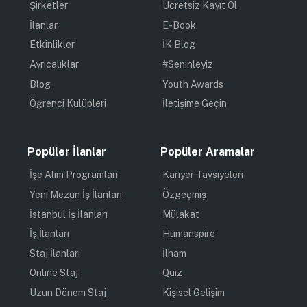
Şirketler
Ücretsiz Kayıt Ol
İlanlar
E-Book
Etkinlikler
İK Blog
Ayrıcalıklar
#Seninleyiz
Blog
Youth Awards
Öğrenci Kulüpleri
İletişime Geçin
Popüler İlanlar
Popüler Aramalar
İşe Alım Programları
Kariyer Tavsiyeleri
Yeni Mezun İş İlanları
Özgeçmiş
İstanbul İş İlanları
Mülakat
İş İlanları
Humanspire
Staj İlanları
İlham
Online Staj
Quiz
Uzun Dönem Staj
Kişisel Gelişim