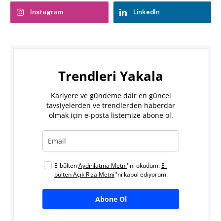
Instagram
LinkedIn
Trendleri Yakala
Kariyere ve gündeme dair en güncel
tavsiyelerden ve trendlerden haberdar
olmak için e-posta listemize abone ol.
E-bülten
Aydınlatma Metni
''ni okudum.
E-
bülten Açık Rıza Metni
''ni kabul ediyorum.
Abone Ol