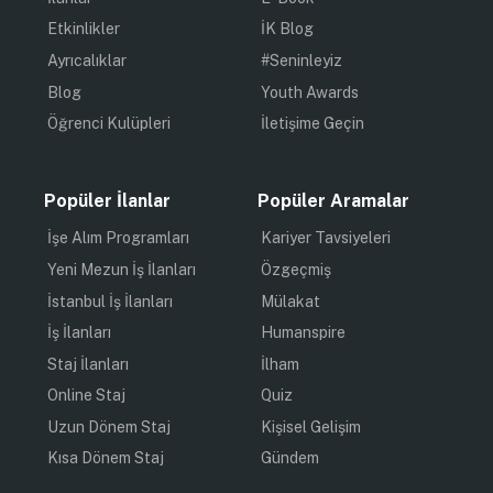
Etkinlikler
İK Blog
Ayrıcalıklar
#Seninleyiz
Blog
Youth Awards
Öğrenci Kulüpleri
İletişime Geçin
Popüler İlanlar
Popüler Aramalar
İşe Alım Programları
Kariyer Tavsiyeleri
Yeni Mezun İş İlanları
Özgeçmiş
İstanbul İş İlanları
Mülakat
İş İlanları
Humanspire
Staj İlanları
İlham
Online Staj
Quiz
Uzun Dönem Staj
Kişisel Gelişim
Kısa Dönem Staj
Gündem