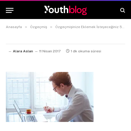
»
»
Anasayfa
Özgeçmiş
Özgeçmişinize Eklemek İsteyeceğiniz 5 Harika Beceri
Alara Aslan
11 Nisan 2017
1 dk okuma süresi