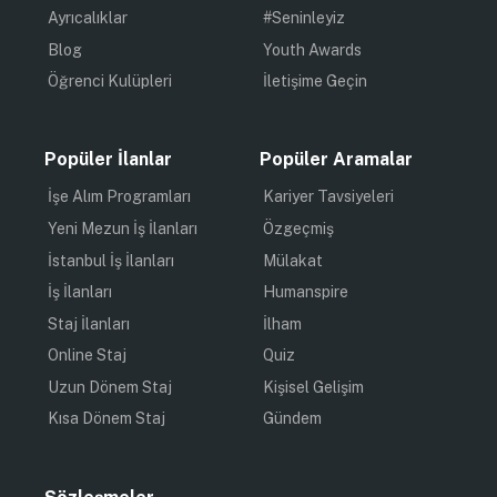
Ayrıcalıklar
#Seninleyiz
Blog
Youth Awards
Öğrenci Kulüpleri
İletişime Geçin
Popüler İlanlar
Popüler Aramalar
İşe Alım Programları
Kariyer Tavsiyeleri
Yeni Mezun İş İlanları
Özgeçmiş
İstanbul İş İlanları
Mülakat
İş İlanları
Humanspire
Staj İlanları
İlham
Online Staj
Quiz
Uzun Dönem Staj
Kişisel Gelişim
Kısa Dönem Staj
Gündem