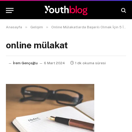
»
»
Anasayfa
Gelişim
Online Mülakatlarda Başarılı Olmak İçin 5 İpucu
online mülakat
İrem Gençoğlu
6 Mart 2024
1 dk okuma süresi