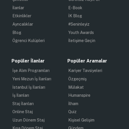
İlanlar
E-Book
Etkinlikler
İK Blog
Ayrıcalıklar
#Seninleyiz
Blog
Youth Awards
Öğrenci Kulüpleri
İletişime Geçin
Popüler İlanlar
Popüler Aramalar
İşe Alım Programları
Kariyer Tavsiyeleri
Yeni Mezun İş İlanları
Özgeçmiş
İstanbul İş İlanları
Mülakat
İş İlanları
Humanspire
Staj İlanları
İlham
Online Staj
Quiz
Uzun Dönem Staj
Kişisel Gelişim
Kısa Dönem Staj
Gündem