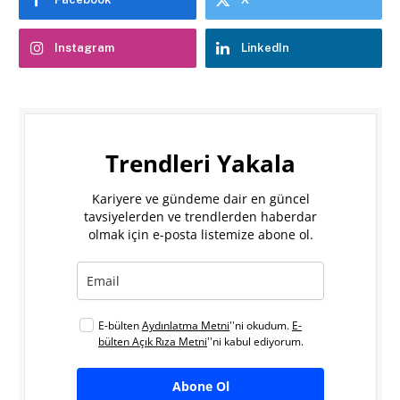
Instagram
LinkedIn
Trendleri Yakala
Kariyere ve gündeme dair en güncel
tavsiyelerden ve trendlerden haberdar
olmak için e-posta listemize abone ol.
E-bülten
Aydınlatma Metni
''ni okudum.
E-
bülten Açık Rıza Metni
''ni kabul ediyorum.
Abone Ol