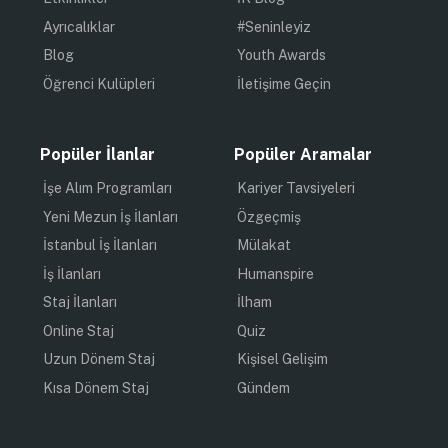
Ayrıcalıklar
#Seninleyiz
Blog
Youth Awards
Öğrenci Kulüpleri
İletişime Geçin
Popüler İlanlar
Popüler Aramalar
İşe Alım Programları
Kariyer Tavsiyeleri
Yeni Mezun İş İlanları
Özgeçmiş
İstanbul İş İlanları
Mülakat
İş İlanları
Humanspire
Staj İlanları
İlham
Online Staj
Quiz
Uzun Dönem Staj
Kişisel Gelişim
Kısa Dönem Staj
Gündem