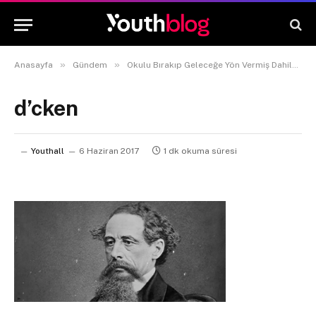
»
»
»
Anasayfa
Gündem
Okulu Bırakıp Geleceğe Yön Vermiş Dahiler
d’cken
Youthall
6 Haziran 2017
1 dk okuma süresi