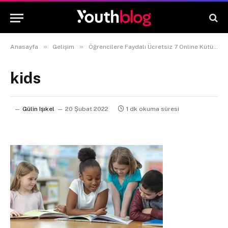
»
»
Anasayfa
Gelişim
Öğrencilere Faydalı Ücretsiz 7 Online Kütüphane
kids
Gülin Işıkel
20 Şubat 2022
1 dk okuma süresi