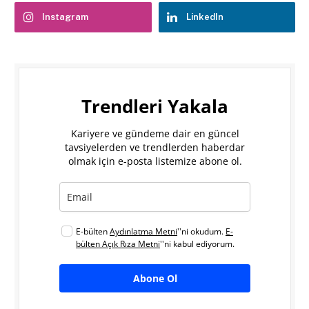
Instagram
LinkedIn
Trendleri Yakala
Kariyere ve gündeme dair en güncel
tavsiyelerden ve trendlerden haberdar
olmak için e-posta listemize abone ol.
E-bülten
Aydınlatma Metni
''ni okudum.
E-
bülten Açık Rıza Metni
''ni kabul ediyorum.
Abone Ol