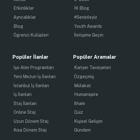
Etkinlikler
İK Blog
Ayrıcalıklar
#Seninleyiz
Blog
Youth Awards
Öğrenci Kulüpleri
İletişime Geçin
Popüler İlanlar
Popüler Aramalar
İşe Alım Programları
Kariyer Tavsiyeleri
Yeni Mezun İş İlanları
Özgeçmiş
İstanbul İş İlanları
Mülakat
İş İlanları
Humanspire
Staj İlanları
İlham
Online Staj
Quiz
Uzun Dönem Staj
Kişisel Gelişim
Kısa Dönem Staj
Gündem