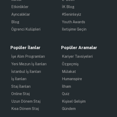
Etkinlikler
İK Blog
Ayrıcalıklar
#Seninleyiz
Blog
Youth Awards
Öğrenci Kulüpleri
İletişime Geçin
Popüler İlanlar
Popüler Aramalar
İşe Alım Programları
Kariyer Tavsiyeleri
Yeni Mezun İş İlanları
Özgeçmiş
İstanbul İş İlanları
Mülakat
İş İlanları
Humanspire
Staj İlanları
İlham
Online Staj
Quiz
Uzun Dönem Staj
Kişisel Gelişim
Kısa Dönem Staj
Gündem