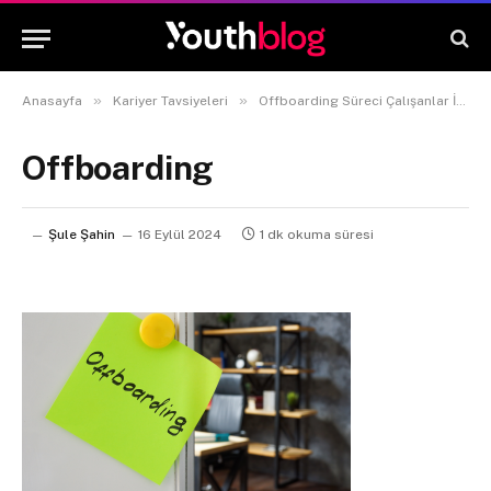
»
»
Anasayfa
Kariyer Tavsiyeleri
Offboarding Süreci Çalışanlar İçin Neden Önemli?
Offboarding
Şule Şahin
16 Eylül 2024
1 dk okuma süresi