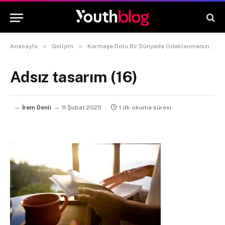
»
»
Anasayfa
Gelişim
Karmaşa Dolu Bir Dünyada Odaklanmanızı Sağlayacak 7 Alışkanlık
Adsız tasarım (16)
İrem Denli
11 Şubat 2025
1 dk okuma süresi