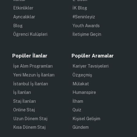
Etkinlikler
İK Blog
Ayrıcalıklar
#Seninleyiz
Blog
Youth Awards
Öğrenci Kulüpleri
İletişime Geçin
Popüler İlanlar
Popüler Aramalar
İşe Alım Programları
Kariyer Tavsiyeleri
Yeni Mezun İş İlanları
Özgeçmiş
İstanbul İş İlanları
Mülakat
İş İlanları
Humanspire
Staj İlanları
İlham
Online Staj
Quiz
Uzun Dönem Staj
Kişisel Gelişim
Kısa Dönem Staj
Gündem