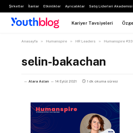
Şirketler
İlanlar
Etkinlikler
Ayrıcalıklar
Satış Liderleri Akademisi
Kariyer Tavsiyeleri
Özg
»
»
»
Anasayfa
Humanspire
HR Leaders
Humanspire #33 
selin-bakachan
Alara Aslan
14 Eylül 2021
1 dk okuma süresi