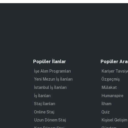
Popüler İlanlar
Popüler Ara
İşe Alım Programları
Kariyer Tavsiy
Yeni Mezun İş İlanları
Özgeçmiş
İstanbul İş İlanları
Mülakat
İş İlanları
Humanspire
Staj İlanları
İlham
Online Staj
Quiz
Uzun Dönem Staj
Kişisel Gelişim