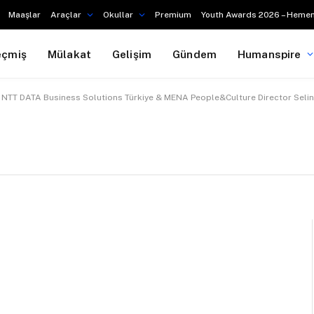
Maaşlar
Araçlar
Okullar
Premium
Youth Awards 2026 – Hemen
eçmiş
Mülakat
Gelişim
Gündem
Humanspire
NTT DATA Business Solutions Türkiye & MENA People&Culture Director Seli