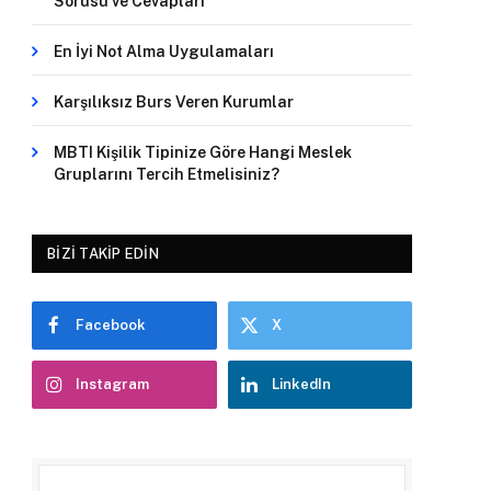
Sorusu ve Cevapları
En İyi Not Alma Uygulamaları
Karşılıksız Burs Veren Kurumlar
MBTI Kişilik Tipinize Göre Hangi Meslek
Gruplarını Tercih Etmelisiniz?
BIZI TAKIP EDIN
Facebook
X
Instagram
LinkedIn