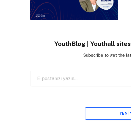
YouthBlog | Youthall site
Subscribe to get the la
E-postanızı yazın…
YENI