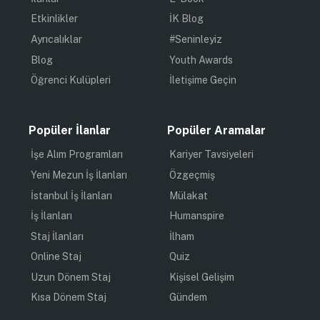
Etkinlikler
İK Blog
Ayrıcalıklar
#Seninleyiz
Blog
Youth Awards
Öğrenci Kulüpleri
İletişime Geçin
Popüler İlanlar
Popüler Aramalar
İşe Alım Programları
Kariyer Tavsiyeleri
Yeni Mezun İş İlanları
Özgeçmiş
İstanbul İş İlanları
Mülakat
İş İlanları
Humanspire
Staj İlanları
İlham
Online Staj
Quiz
Uzun Dönem Staj
Kişisel Gelişim
Kısa Dönem Staj
Gündem