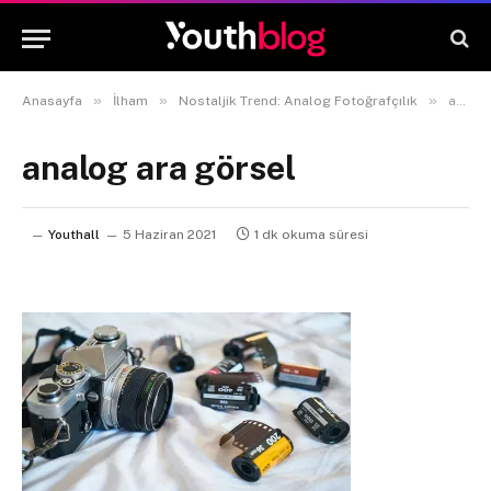
»
»
»
Anasayfa
İlham
Nostaljik Trend: Analog Fotoğrafçılık
analog ara görsel
analog ara görsel
Youthall
5 Haziran 2021
1 dk okuma süresi