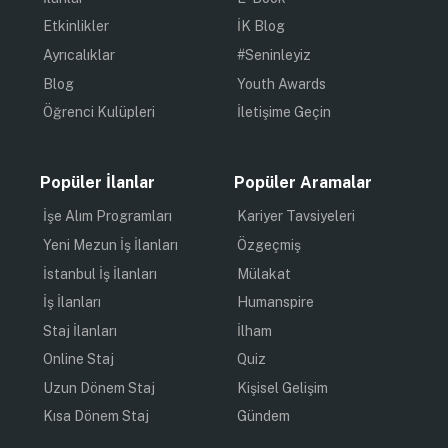
Etkinlikler
İK Blog
Ayrıcalıklar
#Seninleyiz
Blog
Youth Awards
Öğrenci Kulüpleri
İletişime Geçin
Popüler İlanlar
Popüler Aramalar
İşe Alım Programları
Kariyer Tavsiyeleri
Yeni Mezun İş İlanları
Özgeçmiş
İstanbul İş İlanları
Mülakat
İş İlanları
Humanspire
Staj İlanları
İlham
Online Staj
Quiz
Uzun Dönem Staj
Kişisel Gelişim
Kısa Dönem Staj
Gündem