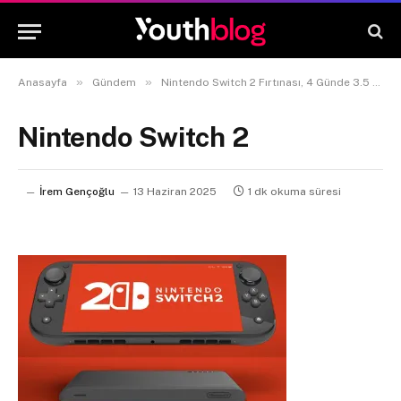
»
»
Anasayfa
Gündem
Nintendo Switch 2 Fırtınası, 4 Günde 3.5 Milyon Satış!
Nintendo Switch 2
İrem Gençoğlu
13 Haziran 2025
1 dk okuma süresi