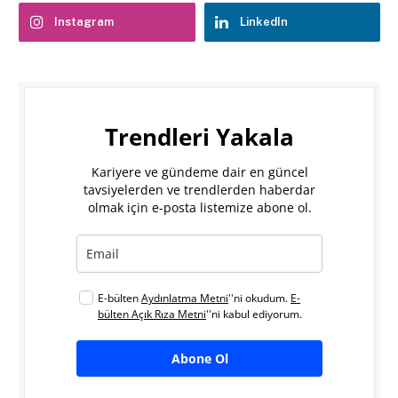
Instagram
LinkedIn
Trendleri Yakala
Kariyere ve gündeme dair en güncel
tavsiyelerden ve trendlerden haberdar
olmak için e-posta listemize abone ol.
E-bülten
Aydınlatma Metni
''ni okudum.
E-
bülten Açık Rıza Metni
''ni kabul ediyorum.
Abone Ol